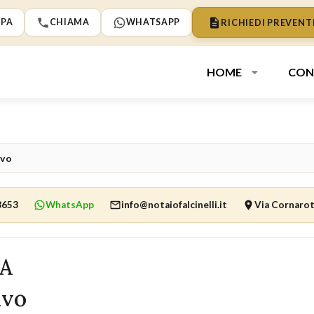
RICHIEDI PREVENT
PA
CHIAMA
WHATSAPP
HOME
CON
ivo
8653
WhatsApp
info@notaiofalcinelli.it
Via Cornarot
A
ivo