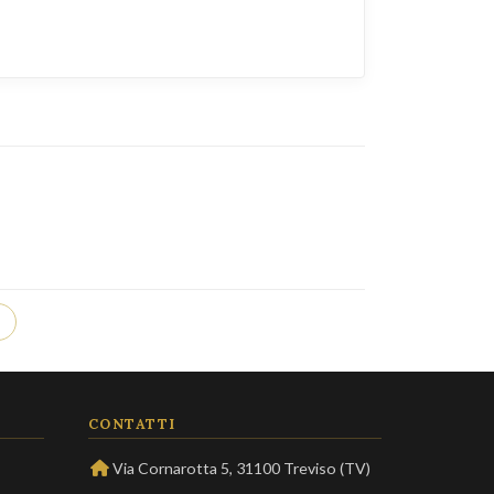
o
CONTATTI
Via Cornarotta 5, 31100 Treviso (TV)