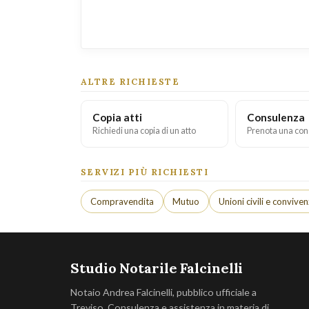
ALTRE RICHIESTE
Copia atti
Consulenza
Richiedi una copia di un atto
Prenota una con
SERVIZI PIÙ RICHIESTI
Compravendita
Mutuo
Unioni civili e convive
Studio Notarile Falcinelli
Notaio Andrea Falcinelli, pubblico ufficiale a
Treviso. Consulenza e assistenza in materia di