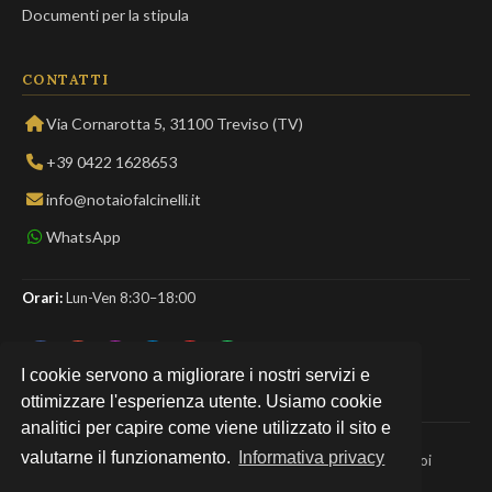
Documenti per la stipula
CONTATTI
Via Cornarotta 5, 31100 Treviso (TV)
+39 0422 1628653
info@notaiofalcinelli.it
WhatsApp
Orari:
Lun-Ven 8:30–18:00
I cookie servono a migliorare i nostri servizi e
ottimizzare l'esperienza utente. Usiamo cookie
analitici per capire come viene utilizzato il sito e
valutarne il funzionamento.
Informativa privacy
Home
·
Servizi
·
Contatti
·
News
·
Infografiche
·
Lavora con noi