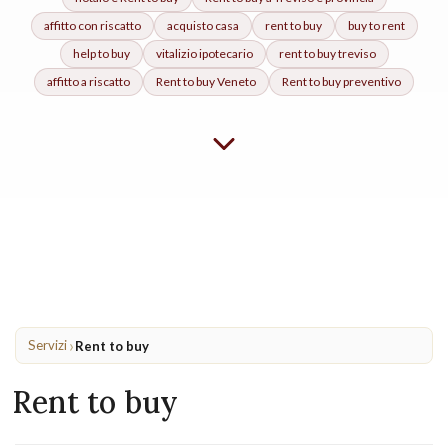
affitto con riscatto
acquisto casa
rent to buy
buy to rent
help to buy
vitalizio ipotecario
rent to buy treviso
affitto a riscatto
Rent to buy
Veneto
Rent to buy
preventivo
›
Servizi
Rent to buy
Rent to buy