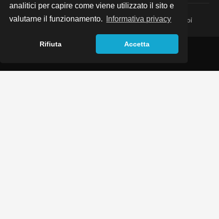
analitici per capire come viene utilizzato il sito e
valutarne il funzionamento.
Informativa privacy
Home
·
Servizi
·
Contatti
·
News
·
Infografiche
·
Lavora con noi
Rifiuta
Accetta
©
2026
Notaio Andrea Falcinelli
— Tutti i diritti riservati
Privacy policy
·
Cookie