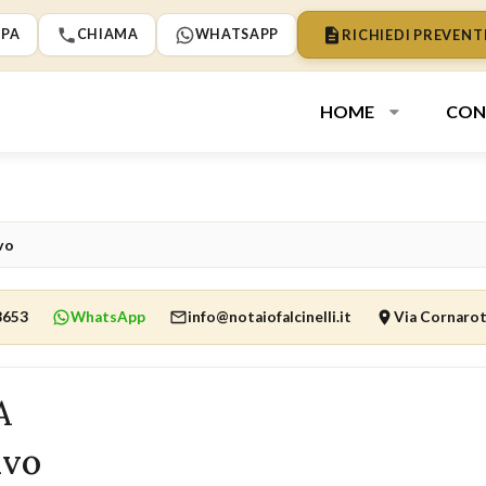
RICHIEDI PREVENT
PA
CHIAMA
WHATSAPP
HOME
CON
vo
8653
WhatsApp
info@notaiofalcinelli.it
Via Cornarot
A
ivo