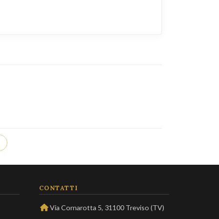
o
CONTATTI
Via Cornarotta 5, 31100 Treviso (TV)