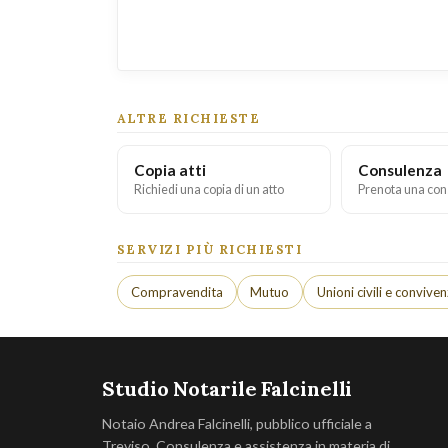
ALTRE RICHIESTE
Copia atti
Consulenza
Richiedi una copia di un atto
Prenota una con
SERVIZI PIÙ RICHIESTI
Compravendita
Mutuo
Unioni civili e convive
Studio Notarile Falcinelli
Notaio Andrea Falcinelli, pubblico ufficiale a
Treviso. Consulenza e assistenza in materia di