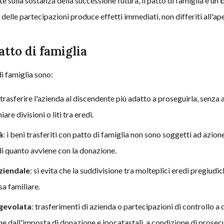
sulla sostanza della successione futura, il patto di famiglia è un
c
delle partecipazioni produce effetti immediati, non differiti all'ap
atto di famiglia
di famiglia sono:
 trasferire l'azienda al discendente più adatto a proseguirla, senza 
are divisioni o liti tra eredi.
à
: i beni trasferiti con patto di famiglia non sono soggetti ad azion
di quanto avviene con la donazione.
ziendale
: si evita che la suddivisione tra molteplici eredi pregiudich
a familiare.
agevolata
: trasferimenti di azienda o partecipazioni di controllo a
e dall'imposta di donazione e ipocatastali, a condizione di prosecu