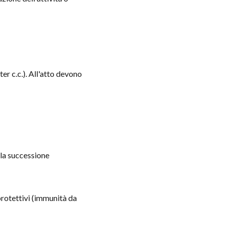
ter c.c.). All'atto devono
 la successione
 protettivi (immunità da