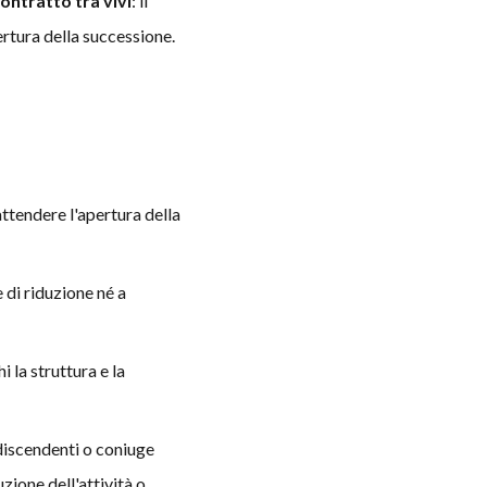
ontratto tra vivi
: il
ertura della successione.
attendere l'apertura della
e di riduzione né a
i la struttura e la
 discendenti o coniuge
zione dell'attività o