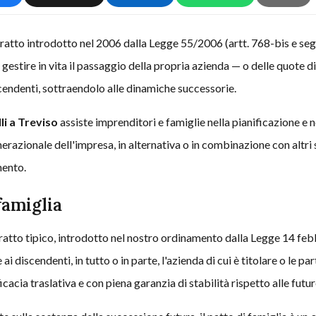
tratto introdotto nel 2006 dalla Legge 55/2006 (artt. 768-bis e seg
gestire in vita il passaggio della propria azienda — o delle quote d
scendenti, sottraendolo alle dinamiche successorie.
li a Treviso
assiste imprenditori e famiglie nella pianificazione e ne
nerazionale dell'impresa, in alternativa o in combinazione con altri
mento.
 famiglia
ntratto tipico, introdotto nel nostro ordinamento dalla Legge 14 fe
 ai discendenti, in tutto o in parte, l'azienda di cui è titolare o le pa
acia traslativa e con piena garanzia di stabilità rispetto alle futu