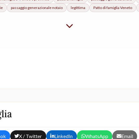
ie
passaggio generazionale notaio
legittima
Patto di famiglia
Veneto
lia
ook
X / Twitter
LinkedIn
WhatsApp
Email