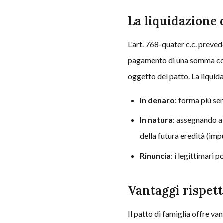
La liquidazione 
L'art. 768-quater c.c. preved
pagamento di una somma corri
oggetto del patto. La liquid
In denaro
: forma più se
In natura
: assegnando ai
della futura eredità (imp
Rinuncia
: i legittimari 
Vantaggi rispet
Il patto di famiglia offre van