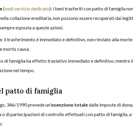
ne
(
vedi servizio dedicato
): i beni trasferiti con patto di famiglia n
nella collazione ereditaria, non possono essere recuperati dai legit
 sempre esposta a queste azioni.
o
: il trasferimento è immediato e definitivo, non rinviato alla morte.
ne mortis causa.
tto di famiglia ha effetto traslativo immediato e definitivo, mentre i
azione nel tempo.
el patto di famiglia
.Lgs. 346/1990 prevede un'
esenzione totale
dalle imposte di donaz
a o di partecipazioni di controllo effettuati con patto di famiglia, a
e: