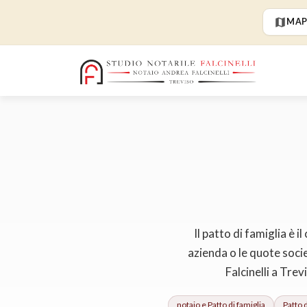
MAP
Il patto di famiglia è 
azienda o le quote soci
Falcinelli a Tre
notaio e
Patto di famiglia
Patto d