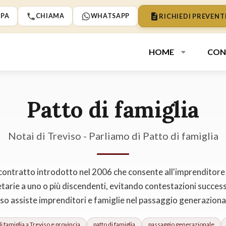
RICHIEDI PREVENT
PA
CHIAMA
WHATSAPP
HOME
CON
Patto di famiglia
Notai di Treviso - Parliamo di Patto di famiglia
il contratto introdotto nel 2006 che consente all'imprenditore 
etarie a uno o più discendenti, evitando contestazioni success
viso assiste imprenditori e famiglie nel passaggio generaziona
i famiglia
a Treviso e provincia
patto di famiglia
passaggio generazionale