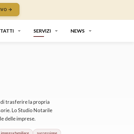
IVO
TATTI
SERVIZI
NEWS
di trasferire la propria
orie. Lo Studio Notarile
le delle imprese.
impresa familiare
successione