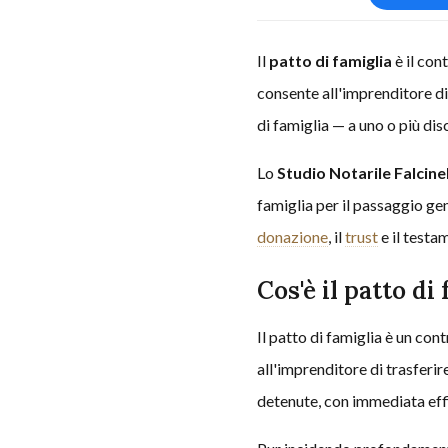
Il
patto di famiglia
è il con
consente all'imprenditore di 
di famiglia — a uno o più di
Lo
Studio Notarile Falcinel
famiglia per il passaggio ge
donazione
, il
trust
e il testa
Cos'è il patto di
Il patto di famiglia è un co
all'imprenditore di trasferire
detenute, con immediata effic