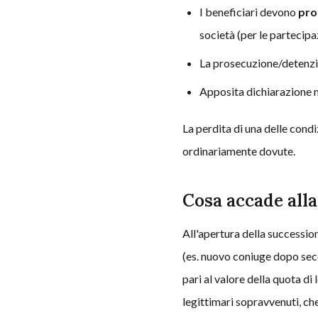
I beneficiari devono
pro
società (per le partecipaz
La prosecuzione/detenz
Apposita dichiarazione ne
La perdita di una delle con
ordinariamente dovute.
Cosa accade all
All'apertura della successio
(es. nuovo coniuge dopo sec
pari al valore della quota di
legittimari sopravvenuti, che