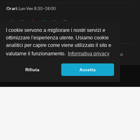
Orari:
Lun-Ven 8:30–18:00
I cookie servono a migliorare i nostri servizi e
ottimizzare l'esperienza utente. Usiamo cookie
analitici per capire come viene utilizzato il sito e
valutarne il funzionamento.
Informativa privacy
Home
·
Servizi
·
Contatti
·
News
·
Infografiche
·
Lavora con noi
Rifiuta
Accetta
©
2026
Notaio Andrea Falcinelli
— Tutti i diritti riservati
Privacy policy
·
Cookie