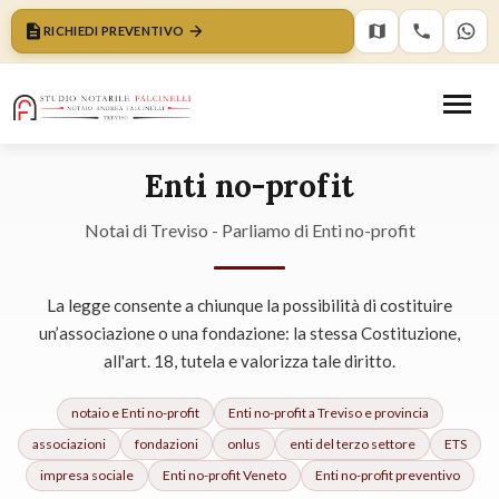
RICHIEDI PREVENTIVO
Enti no-profit
Notai di Treviso - Parliamo di Enti no-profit
La legge consente a chiunque la possibilità di costituire
un’associazione o una fondazione: la stessa Costituzione,
all'art. 18, tutela e valorizza tale diritto.
notaio e
Enti no-profit
Enti no-profit
a Treviso e provincia
associazioni
fondazioni
onlus
enti del terzo settore
ETS
impresa sociale
Enti no-profit
Veneto
Enti no-profit
preventivo